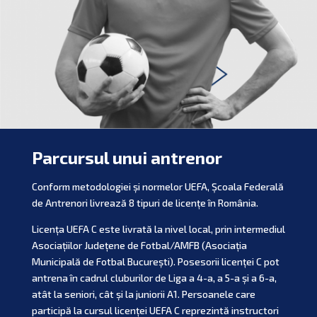
Parcursul unui antrenor
Conform metodologiei și normelor UEFA, Școala Federală
de Antrenori livrează 8 tipuri de licențe în România.
Licența UEFA C este livrată la nivel local, prin intermediul
Asociațiilor Județene de Fotbal/AMFB (Asociația
Municipală de Fotbal București). Posesorii licenței C pot
antrena în cadrul cluburilor de Liga a 4-a, a 5-a și a 6-a,
atât la seniori, cât și la juniorii A1. Persoanele care
participă la cursul licenței UEFA C reprezintă instructori