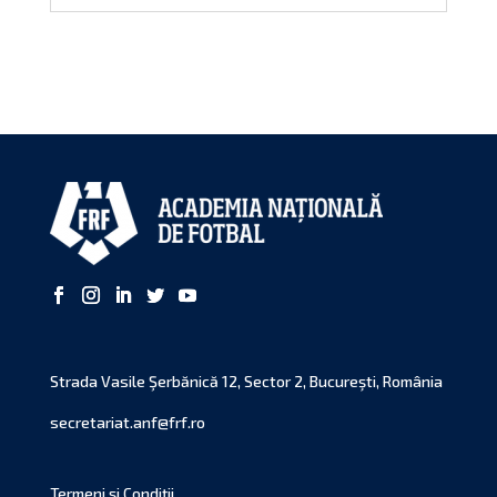
Strada Vasile Şerbănică 12, Sector 2, Bucureşti, România
secretariat.anf@frf.ro
Termeni și Condiții