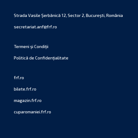
Strada Vasile Şerbănică 12, Sector 2, Bucureşti, România
secretariat.anf@frf.ro
Termeni și Condiții
Politică de Confidențialitate
frf.ro
bilete.frf.ro
magazin.frf.ro
cuparomaniei.frf.ro