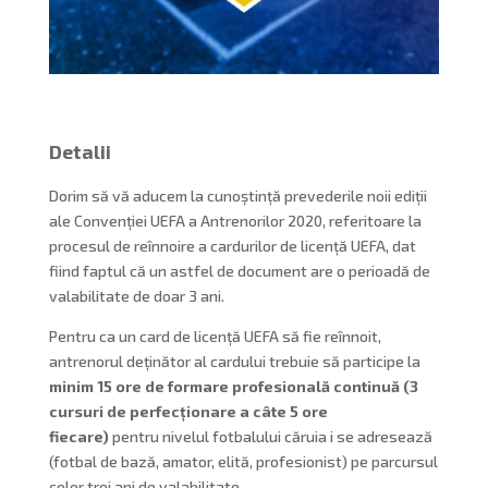
Detalii
Dorim să vă aducem la cunoștință prevederile noii ediții
ale Convenției UEFA a Antrenorilor 2020, referitoare la
procesul de reînnoire a cardurilor de licență UEFA, dat
fiind faptul că un astfel de document are o perioadă de
valabilitate de doar 3 ani.
Pentru ca un card de licență UEFA să fie reînnoit,
antrenorul deținător al cardului trebuie să participe la
minim 15 ore de formare profesională continuă (3
cursuri de perfecționare a câte 5 ore
fiecare)
pentru nivelul fotbalului căruia i se adresează
(fotbal de bază, amator, elită, profesionist) pe parcursul
celor trei ani de valabilitate.