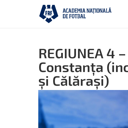
REGIUNEA 4 –
Constanța (in
și Călărași)