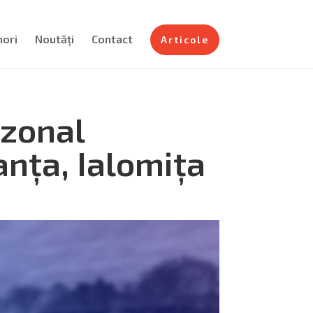
nori
Noutăți
Contact
Articole
zonal
anța, Ialomița