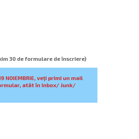
xim 30 de formulare de înscriere)
19 NOIEMBRIE, veți primi un mail
ormular, atât în Inbox/ Junk/