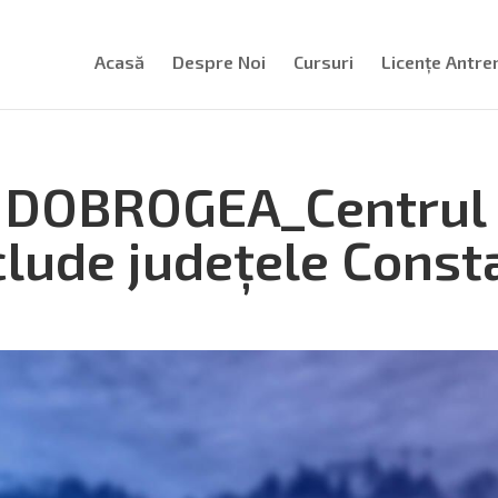
Acasă
Despre Noi
Cursuri
Licențe Antre
 DOBROGEA_Centrul 
clude județele Const