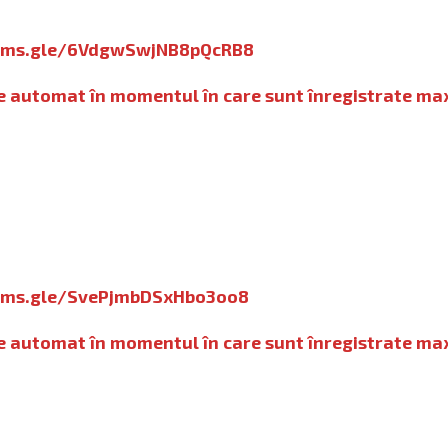
orms.gle/6VdgwSwjNB8pQcRB8
de automat în momentul în care sunt înregistrate ma
orms.gle/SvePjmbDSxHbo3oo8
4
de automat în momentul în care sunt înregistrate ma