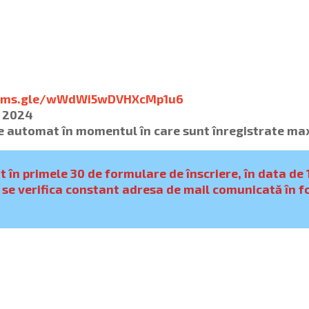
orms.gle/wWdWi5wDVHXcMp1u6
E 2024
de automat în momentul în care sunt înregistrate ma
 în primele 30 de formulare de înscriere, în data de 
 se verifica constant adresa de mail comunicată în f