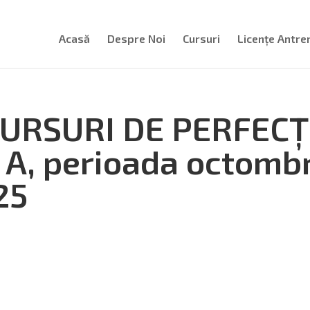
Acasă
Despre Noi
Cursuri
Licențe Antre
CURSURI DE PERFEC
A, perioada octombr
25