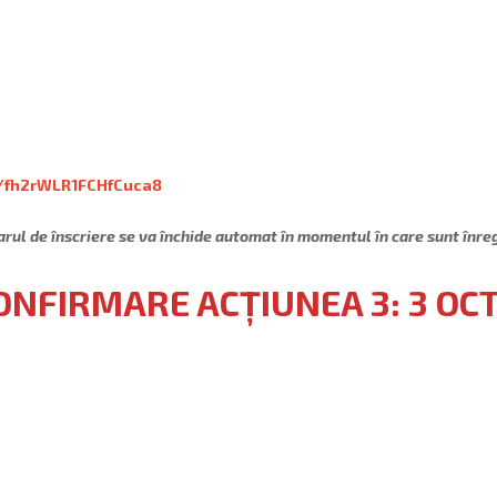
e/fh2rWLR1FCHfCuca8
arul de înscriere se va închide automat în momentul în care sunt înre
CONFIRMARE ACȚIUNEA 3: 3 OC