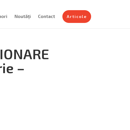
nori
Noutăți
Contact
Articole
ȚIONARE
ie –