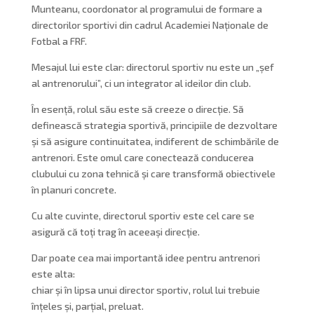
Munteanu, coordonator al programului de formare a
directorilor sportivi din cadrul Academiei Naționale de
Fotbal a FRF.
Mesajul lui este clar: directorul sportiv nu este un „șef
al antrenorului”, ci un integrator al ideilor din club.
În esență, rolul său este să creeze o direcție. Să
definească strategia sportivă, principiile de dezvoltare
și să asigure continuitatea, indiferent de schimbările de
antrenori. Este omul care conectează conducerea
clubului cu zona tehnică și care transformă obiectivele
în planuri concrete.
Cu alte cuvinte, directorul sportiv este cel care se
asigură că toți trag în aceeași direcție.
Dar poate cea mai importantă idee pentru antrenori
este alta:
chiar și în lipsa unui director sportiv, rolul lui trebuie
înțeles și, parțial, preluat.