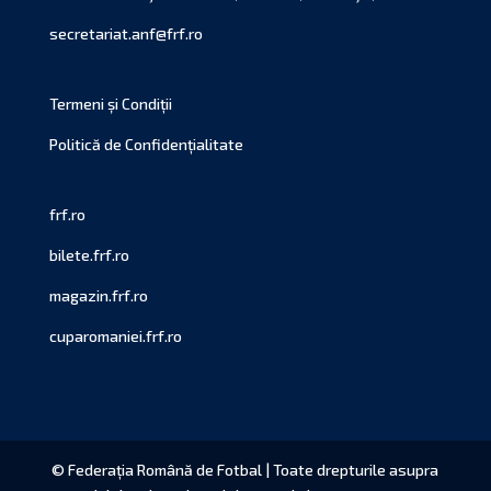
secretariat.anf@frf.ro
Termeni și Condiții
Politică de Confidențialitate
frf.ro
bilete.frf.ro
magazin.frf.ro
cuparomaniei.frf.ro
© Federația Română de Fotbal | Toate drepturile asupra