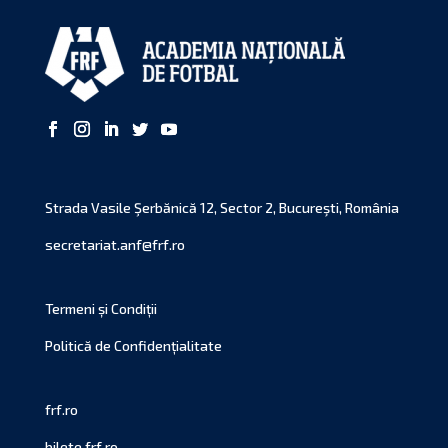
Strada Vasile Şerbănică 12, Sector 2, Bucureşti, România
secretariat.anf@frf.ro
Termeni și Condiții
Politică de Confidențialitate
frf.ro
bilete.frf.ro