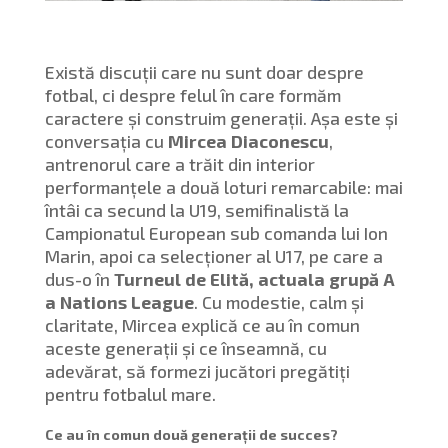
Există discuții care nu sunt doar despre
fotbal, ci despre felul în care formăm
caractere și construim generații. Așa este și
conversația cu
Mircea Diaconescu
,
antrenorul care a trăit din interior
performanțele a două loturi remarcabile: mai
întâi ca secund la U19, semifinalistă la
Campionatul European sub comanda lui Ion
Marin, apoi ca selecționer al U17, pe care a
dus-o în
Turneul de Elită, actuala grupă A
a Nations League
. Cu modestie, calm și
claritate, Mircea explică ce au în comun
aceste generații și ce înseamnă, cu
adevărat, să formezi jucători pregătiți
pentru fotbalul mare.
Ce au în comun două generații de succes?