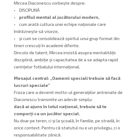
Mircea Diaconescu vorbește despre:
• DISCIPLINĂ
•
profilul mental al jucătorului modern,
• cum arată cultura unei echipe naționale care
îndrăznește să viseze,
• și cum se consolidează spiritul unui grup format din
tineri crescuți în academii diferite.
Dincolo de talent, Mircea insistă asupra mentalității:
disciplină, ambiție și capacitatea de a se adapta rapid
cerințelor fotbalului internațional.
Mesajul central: „Oamenii speciali trebuie să facă
lucruri speciale”
Fraza care a devenit motto-ul generațiilor antrenate de
Diaconescu transmite un adevăr simplu:
dacă ai ajuns în lotul național, trebuie să te
comporți ca un jucător special.
Nu doar pe teren, ci și la școală, în familie, pe stradă, în
orice context. Pentru că statutul nu e un privilegiu, ci o
responsabilitate zilnică.