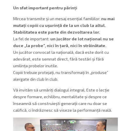
Un sfat important pentru părinți
Mircea transmite și un mesaj esențial familiilor:
nu mai
mutați copiii cu ușurință de la un club la altul.
Stabilitatea este parte din dezvoltarea lor.
La fel de important:
un jucător de lot național nu se
duce „la probe”, nici în țară, nici în străinătate.
Un jucător convocat la națională, dacă este dorit cu
adevărat, este semnat direct, fără testări și fără
umilința probelor inutile.
Copiii trebuie protejați, nu transformați în „produse”
alergate din club în club.
Vă invităm să urmăriți dialogul integral. Este o lecție
despre formare, echilibru, mentalitate și despre ce
înseamnă să construiești generații care nu doar se
califică, ci îndrăznesc să viseze la performanță reală.