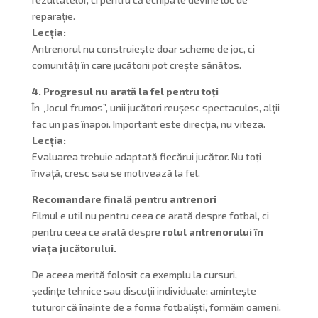
reparație.
Lecția:
Antrenorul nu construiește doar scheme de joc, ci
comunități în care jucătorii pot crește sănătos.
4. Progresul nu arată la fel pentru toți
În „Jocul frumos”, unii jucători reușesc spectaculos, alții
fac un pas înapoi. Important este direcția, nu viteza.
Lecția:
Evaluarea trebuie adaptată fiecărui jucător. Nu toți
învață, cresc sau se motivează la fel.
Recomandare finală pentru antrenori
Filmul e util nu pentru ceea ce arată despre fotbal, ci
pentru ceea ce arată despre
rolul antrenorului în
viața jucătorului.
De aceea merită folosit ca exemplu la cursuri,
ședințe tehnice sau discuții individuale: amintește
tuturor că înainte de a forma fotbaliști, formăm oameni.