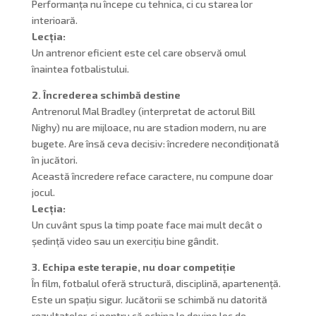
Performanța nu începe cu tehnica, ci cu starea lor
interioară.
Lecția:
Un antrenor eficient este cel care observă omul
înaintea fotbalistului.
2. Încrederea schimbă destine
Antrenorul Mal Bradley (interpretat de actorul Bill
Nighy) nu are mijloace, nu are stadion modern, nu are
bugete. Are însă ceva decisiv: încredere necondiționată
în jucători.
Această încredere reface caractere, nu compune doar
jocul.
Lecția:
Un cuvânt spus la timp poate face mai mult decât o
ședință video sau un exercițiu bine gândit.
3. Echipa este terapie, nu doar competiție
În film, fotbalul oferă structură, disciplină, apartenență.
Este un spațiu sigur. Jucătorii se schimbă nu datorită
rezultatelor, ci pentru că echipa le devine loc de