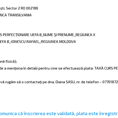
ști, Sector 2 RO 002186
NCA TRANSILVANIA
S PERFECȚIONARE UEFA B_NUME ȘI PRENUME_REGIUNEA X
UEFA B_IONESCU RAFAEL_REGIUNEA MOLDOVA
nă fizică);
ia de a menționa în detalii pentru cine se efectuează plata: TAXĂ CUR
, vă rugăm să o contactați pe dna. Diana SASU, nr. de telefon – 07701872
comunica că înscrierea este validată, plata este înregistr