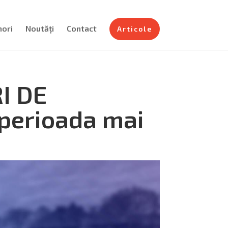
nori
Noutăți
Contact
Articole
I DE
perioada mai