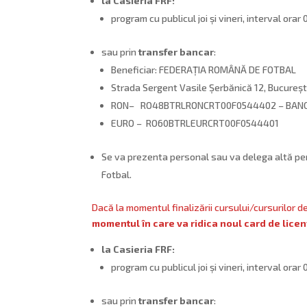
la Casieria FRF:
program cu publicul joi și vineri, interval orar
sau prin
transfer bancar
:
Beneficiar: FEDERAȚIA ROMÂNĂ DE FOTBAL
Strada Sergent Vasile Șerbănică 12, Bucureșt
RON– RO48BTRLRONCRT00F0544402 – BANC
EURO – RO60BTRLEURCRT00F0544401
Se va prezenta personal sau va delega altă per
Fotbal.
Dacă la momentul finalizării cursului/cursurilor d
momentul în care va ridica noul card de licen
la Casieria FRF:
program cu publicul joi și vineri, interval orar
sau prin
transfer bancar
: