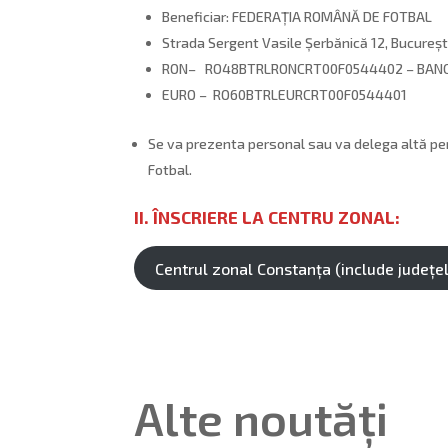
Beneficiar: FEDERAȚIA ROMÂNĂ DE FOTBAL
Strada Sergent Vasile Șerbănică 12, Bucureșt
RON– RO48BTRLRONCRT00F0544402 – BANC
EURO – RO60BTRLEURCRT00F0544401
Se va prezenta personal sau va delega altă per
Fotbal.
II. ÎNSCRIERE LA CENTRU ZONAL:
Centrul zonal Constanța (include județel
Alte noutăți