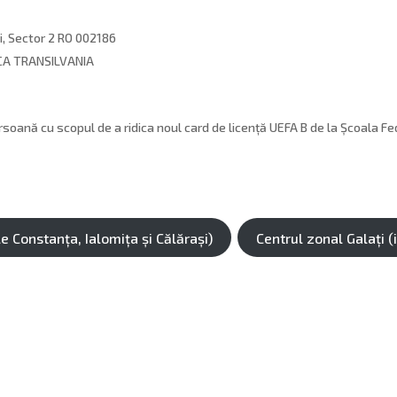
i, Sector 2 RO 002186
A TRANSILVANIA
soană cu scopul de a ridica noul card de licență UEFA B de la Școala Fe
e Constanța, Ialomița și Călărași)
Centrul zonal Galați (i