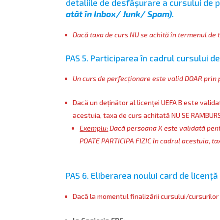
detaliile de desfășurare a cursului de
atât în Inbox/ Junk/ Spam).
Dacă taxa de curs NU se achită în termenul de ti
PAS 5. Participarea în cadrul cursului 
Un curs de perfecționare este valid DOAR prin p
Dacă un deținător al licenței UEFA B este valid
acestuia, taxa de curs achitată NU SE RAMBURS
Exemplu:
Dacă persoana X este validată pent
POATE PARTICIPA FIZIC în cadrul acestuia, t
PAS 6. Eliberarea noului card de licență
Dacă la momentul finalizării cursului/cursurilor