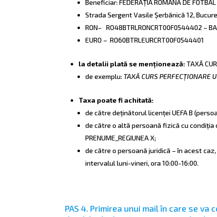
Beneficiar: FEDERAȚIA ROMÂNĂ DE FOTBAL
Strada Sergent Vasile Șerbănică 12, Bucure
RON– RO48BTRLRONCRT00F0544402 – BA
EURO – RO60BTRLEURCRT00F0544401
la detalii plată se menționează:
TAXĂ CUR
de exemplu:
TAXĂ CURS PERFECȚIONARE 
Taxa poate fi achitată:
de către deținătorul licenței UEFA B (persoa
de către o altă persoană fizică cu condiț
PRENUME_REGIUNEA X;
de către o persoană juridică – în acest caz
intervalul luni-vineri, ora 10:00-16:00.
PAS 4. Primirea unui mail în care se va 