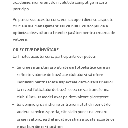
academie, indiferent de nivelul de competiție in care
participă.
Pe parcursul acestui curs, vom acoperi diverse aspecte
cruciale ale managementului clubului, cu scopul de a
optimiza dezvoltarea tinerilor jucători pentru crearea de
valoare.
OBIECTIVE DE ÎNVĂȚARE
La finalul acestui curs, participanții vor putea:
Să creeze un plan și o strategie fotbalistică care să
reflecte valorile de bază ale clubului și să ofere
îndrumări pentru toate aspectele dezvoltării tinerilor
la niveul fotbalului de bază, ceea ce va transforma
clubul într-un model axat pe dezvoltare și creștere.
Să sprijine și să îndrume antrenorii atât din punct de
vedere tehnico-sportiv, cât și din punct de vedere
organizatoric, astfel încât aceștia să poată scoate ce
e mai bun din ei și jucători.