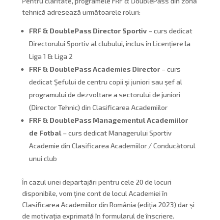
Pentru claritate, programele FRF & DoublePass din zona
tehnică adresează următoarele roluri:
FRF & DoublePass Director Sportiv
– curs dedicat
Directorului Sportiv al clubului, inclus în Licențiere la
Liga 1 & Liga 2
FRF & DoublePass Academies Director
– curs
dedicat Șefului de centru copii și juniori sau șef al
programului de dezvoltare a sectorului de juniori
(Director Tehnic) din Clasificarea Academiilor
FRF & DoublePass Managementul Academiilor
de Fotbal
– curs dedicat Managerului Sportiv
Academie din Clasificarea Academiilor / Conducătorul
unui club
În cazul unei departajări pentru cele 20 de locuri
disponibile, vom ține cont de locul Academiei în
Clasificarea Academiilor din România (ediția 2023) dar și
de motivația exprimată în formularul de înscriere.