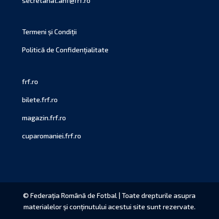
secretariat.anf@frf.ro
Termeni și Condiții
Politică de Confidențialitate
frf.ro
bilete.frf.ro
magazin.frf.ro
cuparomaniei.frf.ro
© Federația Română de Fotbal | Toate drepturile asupra
materialelor și conținutului acestui site sunt rezervate.