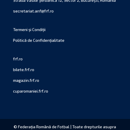
Strada Vasile Şerbănică 12, Sector 2, Bucureşti, România
secretariat.anf@frf.ro
Termeni și Condiții
Politică de Confidențialitate
frf.ro
bilete.frf.ro
magazin.frf.ro
cuparomaniei.frf.ro
© Federația Română de Fotbal | Toate drepturile asupra