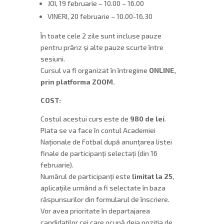
JOI, 19 februarie – 10.00 – 16.00
VINERI, 20 februarie – 10.00-16.30
În toate cele 2 zile sunt incluse pauze
pentru prânz și alte pauze scurte între
sesiuni.
Cursul va fi organizat în întregime
ONLINE,
prin platforma ZOOM.
COST:
Costul acestui curs este de
980 de lei
.
Plata se va face în contul Academiei
Naționale de Fotbal după anunțarea listei
finale de participanți selectați (din 16
februarie).
Numărul de participanți este
limitat la 25
,
aplicațiile urmând a fi selectate în baza
răspunsurilor din formularul de înscriere.
Vor avea prioritate în departajarea
candidaților cei care ocupă deja poziția de